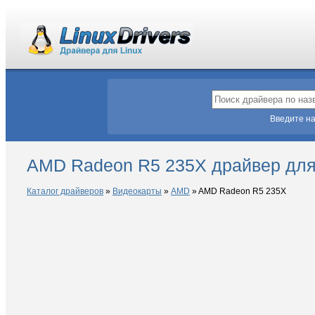
Введите на
AMD Radeon R5 235X драйвер для
Каталог драйверов
»
Видеокарты
»
AMD
»
AMD Radeon R5 235X