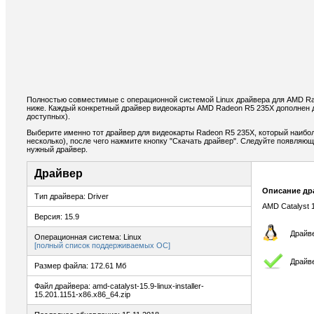
Полностью совместимые с операционной системой Linux драйвера для AMD R
ниже. Каждый конкретный драйвер видеокарты AMD Radeon R5 235X дополнен 
доступных).
Выберите именно тот драйвер для видеокарты Radeon R5 235X, который наибо
несколько), после чего нажмите кнопку "Скачать драйвер". Следуйте появляю
нужный драйвер.
Драйвер
Описание др
Тип драйвера: Driver
AMD Catalyst 1
Версия: 15.9
Драйве
Операционная система: Linux
[полный список поддерживаемых ОС]
Драйв
Размер файла: 172.61 Мб
Файл драйвера: amd-catalyst-15.9-linux-installer-
15.201.1151-x86.x86_64.zip