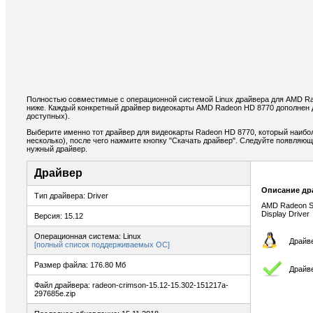
Полностью совместимые с операционной системой Linux драйвера для AMD R
ниже. Каждый конкретный драйвер видеокарты AMD Radeon HD 8770 дополнен 
доступных).
Выберите именно тот драйвер для видеокарты Radeon HD 8770, который наибо
несколько), после чего нажмите кнопку "Скачать драйвер". Следуйте появляю
нужный драйвер.
Драйвер
Описание др
Тип драйвера: Driver
AMD Radeon Sof
Display Driver
Версия: 15.12
Операционная система: Linux
Драйве
[полный список поддерживаемых ОС]
Размер файла: 176.80 Мб
Драйв
Файл драйвера: radeon-crimson-15.12-15.302-151217a-
297685e.zip